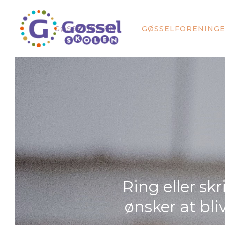
GØSSESKOLEN
GØSSELFORENING
Ring eller skr
ønsker at bli