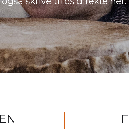
også skrive til os direkte her:
EN
F